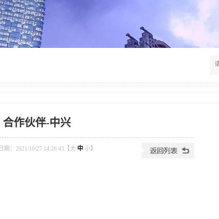
合作伙伴-中兴
：2021/10/27 14:26:43【
大
中
小
】