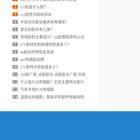
Uv胶是什么胶？
ccd视觉点胶机供应
半自动点胶设备具体有哪些？
常见的胶水有几类？
导电胶的主要成分！让欧雅拓带你认识
UV胶特性和原理你知道多少？
ab胶水的特性及用途
pur热熔胶品牌
UV胶特点你知道多少？
AB胶厂家-点胶胶水-点胶胶水厂家-乐拓
什么是PUR热熔胶？它的主要特点是什么？
汽车专用PUR热熔胶
湿固化热熔胶，智能手机部件组装结构粘黏剂