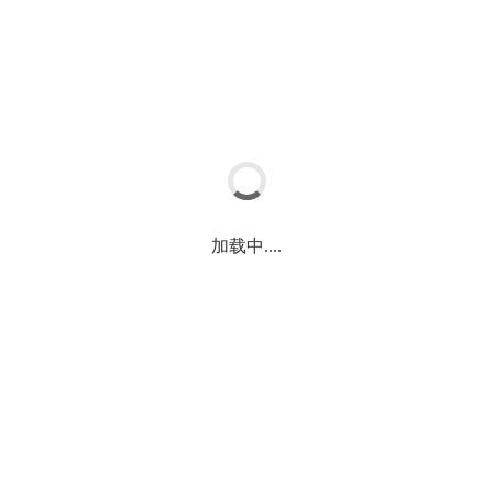
乐拓
专注高品质胶水的研发生产
关于我们
加载中....